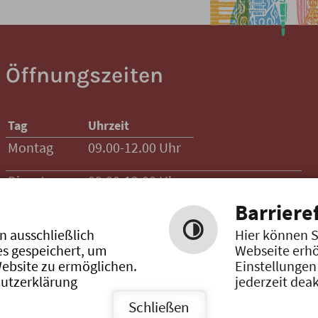
Öffnungszeiten
Tag
Uhrzeit
Montag
09.00-12.00 Uhr
Dienstag
09.00-12.00 Uhr
Barrieref
Mittwoch
09.00-12.00 Uhr
n ausschließlich
Hier können S
Donnerstag
09.00-12.00 Uhr
15.00-17.00 Uhr
es gespeichert, um
Webseite erhö
ebsite zu ermöglichen.
Einstellungen
hutzerklärung
jederzeit deak
Schließen
utzerklärung
Barrierefreie Ansicht