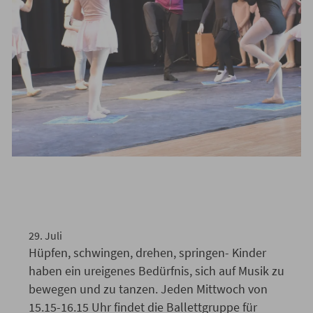
Nach den Sommerferien starten
auch wieder die Tanzkurse an
der Musikschule!
29
.
Juli
Hüpfen, schwingen, drehen, springen- Kinder
haben ein ureigenes Bedürfnis, sich auf Musik zu
bewegen und zu tanzen. Jeden Mittwoch von
15.15-16.15 Uhr findet die Ballettgruppe für