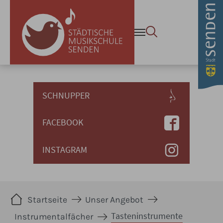
Tasteninstrumente - Stadt 
Zum Hauptinhalt springen
SCHNUPPER
FACEBOOK
INSTAGRAM
Sie sind hier:
Startseite
Unser Angebot
Tasteninstrumente
Instrumentalfächer