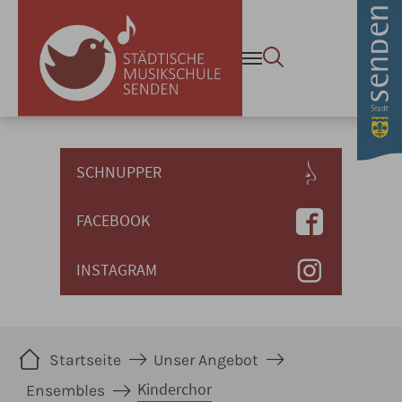
Kinderchor - Stadt Senden 
Zum Hauptinhalt springen
SCHNUPPER
FACEBOOK
INSTAGRAM
Sie sind hier:
Startseite
Unser Angebot
Kinderchor
Ensembles